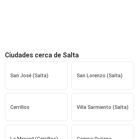
Ciudades cerca de Salta
San José (Salta)
San Lorenzo (Salta)
Cerrillos
Villa Sarmiento (Salta)
La Merced (Cerrillos)
Campo Quijano