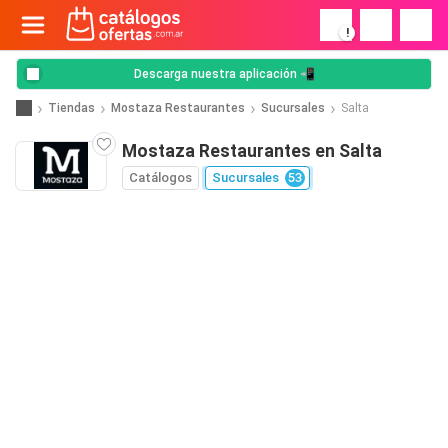
!
Descarga nuestra aplicación 📲
Tiendas
Mostaza Restaurantes
Sucursales
Salta
Mostaza Restaurantes en Salta
Catálogos
Sucursales
53