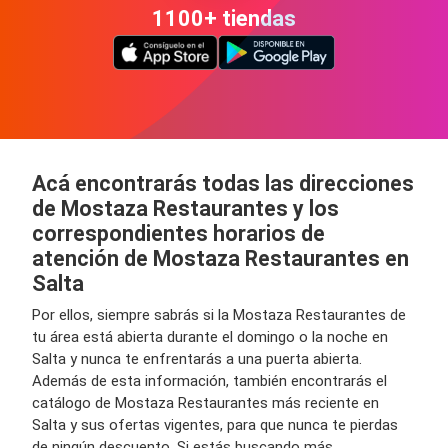
1100+ tiendas
Acá encontrarás todas las direcciones
de Mostaza Restaurantes y los
correspondientes horarios de
atención de Mostaza Restaurantes en
Salta
Por ellos, siempre sabrás si la Mostaza Restaurantes de
tu área está abierta durante el domingo o la noche en
Salta y nunca te enfrentarás a una puerta abierta.
Además de esta información, también encontrarás el
catálogo de Mostaza Restaurantes más reciente en
Salta y sus ofertas vigentes, para que nunca te pierdas
de ningún descuento. Si estás buscando más