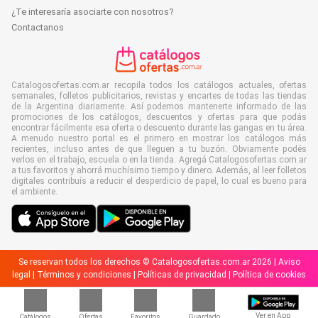
¿Te interesaría asociarte con nosotros?
Contactanos
Catalogosofertas.com.ar recopila todos los catálogos actuales, ofertas
semanales, folletos publicitarios, revistas y encartes de todas las tiendas
de la Argentina diariamente. Así podemos mantenerte informado de las
promociones de los catálogos, descuentos y ofertas para que podás
encontrar fácilmente esa oferta o descuento durante las gangas en tu área.
A menudo nuestro portal es el primero en mostrar los catálogos más
recientes, incluso antes de que lleguen a tu buzón. Obviamente podés
verlos en el trabajo, escuela o en la tienda. Agregá Catalogosofertas.com.ar
a tus favoritos y ahorrá muchísimo tiempo y dinero. Además, al leer folletos
digitales contribuís a reducir el desperdicio de papel, lo cual es bueno para
el ambiente.
Se reservan todos los derechos © Catalogosofertas.com.ar 2026 |
Aviso
legal
|
Términos y condiciones
|
Políticas de privacidad
|
Política de cookies
Ver en App
Catálogos
Ofertas
Favoritos
Guardado