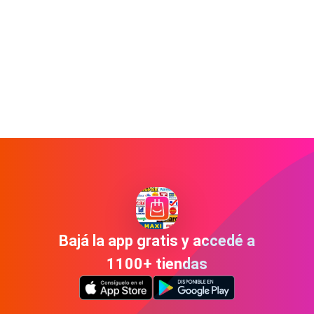
Bajá la app gratis y accedé a
1100+ tiendas