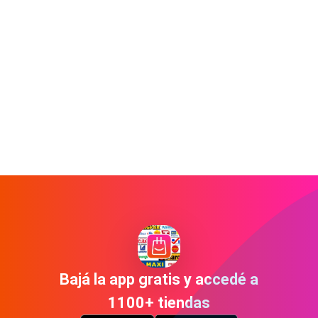
Bajá la app gratis y accedé a
1100+ tiendas