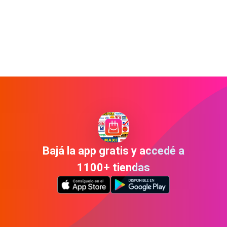
Bajá la app gratis y accedé a
1100+ tiendas