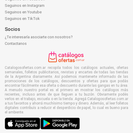
Seguinos en Instagram
Seguinos en Youtube
Seguinos en TikTok
Socios
¿Te interesaría asociarte con nosotros?
Contactanos
Catalogosofertas.com.ar recopila todos los catálogos actuales, ofertas
semanales, folletos publicitarios, revistas y encartes de todas las tiendas
de la Argentina diariamente. Así podemos mantenerte informado de las
promociones de los catálogos, descuentos y ofertas para que podás
encontrar fácilmente esa oferta o descuento durante las gangas en tu área.
A menudo nuestro portal es el primero en mostrar los catálogos más
recientes, incluso antes de que lleguen a tu buzón. Obviamente podés
verlos en el trabajo, escuela o en la tienda. Agregá Catalogosofertas.com.ar
a tus favoritos y ahorrá muchísimo tiempo y dinero. Además, al leer folletos
digitales contribuís a reducir el desperdicio de papel, lo cual es bueno para
el ambiente.