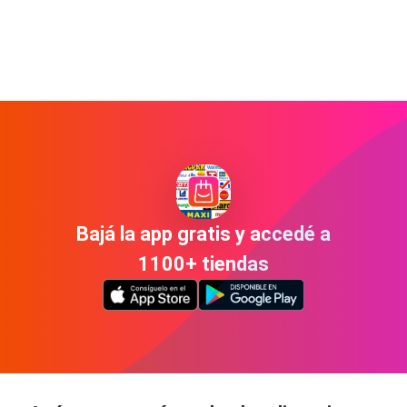
Bajá la app gratis y accedé a
1100+ tiendas