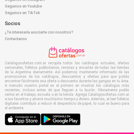
Seguinos en Youtube
Seguinos en TikTok
Socios
¿Te interesaría asociarte con nosotros?
Contactanos
Catalogosofertas.com.ar recopila todos los catálogos actuales, ofertas
semanales, folletos publicitarios, revistas y encartes de todas las tiendas
de la Argentina diariamente. Así podemos mantenerte informado de las
promociones de los catálogos, descuentos y ofertas para que podás
encontrar fácilmente esa oferta o descuento durante las gangas en tu área.
A menudo nuestro portal es el primero en mostrar los catálogos más
recientes, incluso antes de que lleguen a tu buzón. Obviamente podés
verlos en el trabajo, escuela o en la tienda. Agregá Catalogosofertas.com.ar
a tus favoritos y ahorrá muchísimo tiempo y dinero. Además, al leer folletos
digitales contribuís a reducir el desperdicio de papel, lo cual es bueno para
el ambiente.