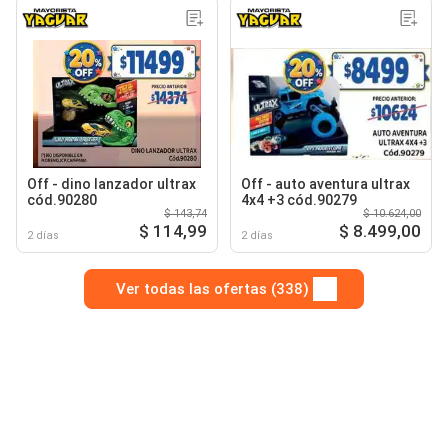
Off - dino lanzador ultrax
Off - auto aventura ultrax
cód.90280
4x4 +3 cód.90279
$ 143,74
$ 10.624,00
$ 114,99
$ 8.499,00
2 días
2 días
Ver todas las ofertas (338)