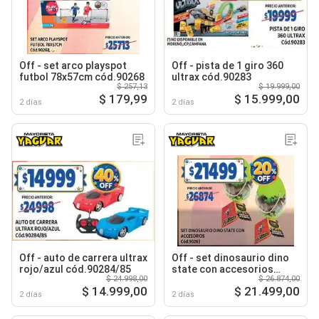
Off - set arco playspot
Off - pista de 1 giro 360
futbol 78x57cm cód.90268
ultrax cód.90283
$ 257,13
$ 19.999,00
$ 179,99
$ 15.999,00
2 días
2 días
Off - auto de carrera ultrax
Off - set dinosaurio dino
rojo/azul cód.90284/85
state con accesorios
$ 24.998,00
$ 26.874,00
cód.90263
$ 14.999,00
$ 21.499,00
2 días
2 días