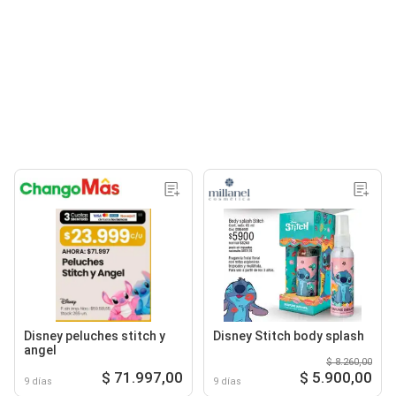
Disney peluches stitch y
Disney Stitch body splash
angel
$ 8.260,00
$ 71.997,00
$ 5.900,00
9 días
9 días