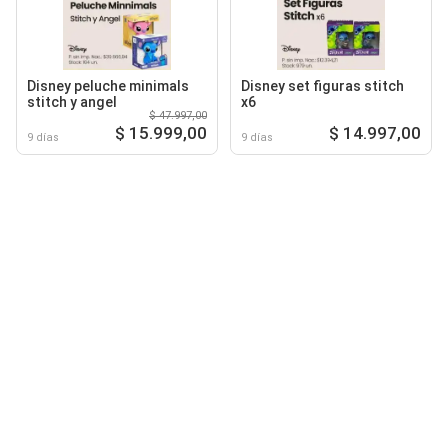
Disney peluche minimals
Disney set figuras stitch
stitch y angel
x6
$ 47.997,00
$ 15.999,00
$ 14.997,00
9 días
9 días