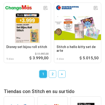
Disney set bijou roll stitch
Stitch o hello kitty set de
arte
$ 11.997,00
$ 3.999,00
$ 5.015,50
9 días
4 días
1
2
>
Tiendas con Stitch en su surtido