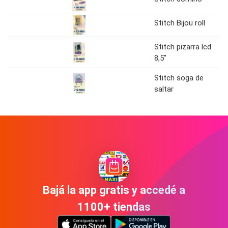
Stitch Bijou roll
Stitch pizarra lcd
8,5"
Stitch soga de
saltar
Bajá la app gratis y accedé a
1100+ tiendas