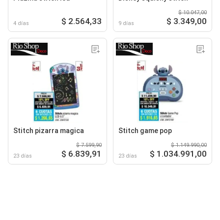
$ 10.047,00
$ 2.564,33
$ 3.349,00
4 días
9 días
Stitch pizarra magica
Stitch game pop
$ 7.599,90
$ 1.149.990,00
$ 6.839,91
$ 1.034.991,00
23 días
23 días