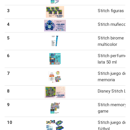
3
Stitch figuras
4
Stitch muñeco
5
Stitch birome
multicolor
6
Stitch perfume 
lata 50 ml
7
Stitch juego de
memoria
8
Disney Stitch Lu
9
Stitch memory
game
10
Stitch juego de
fútbol