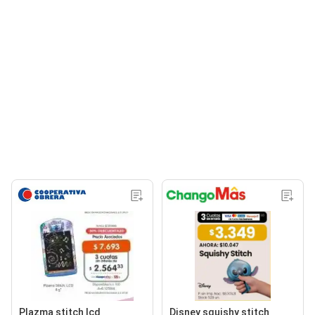
Plazma stitch lcd
Disney squishy stitch