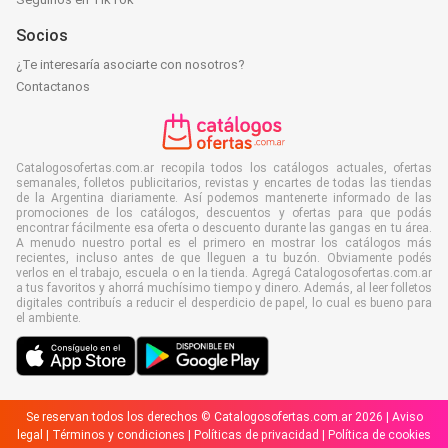
Socios
¿Te interesaría asociarte con nosotros?
Contactanos
Catalogosofertas.com.ar recopila todos los catálogos actuales, ofertas
semanales, folletos publicitarios, revistas y encartes de todas las tiendas
de la Argentina diariamente. Así podemos mantenerte informado de las
promociones de los catálogos, descuentos y ofertas para que podás
encontrar fácilmente esa oferta o descuento durante las gangas en tu área.
A menudo nuestro portal es el primero en mostrar los catálogos más
recientes, incluso antes de que lleguen a tu buzón. Obviamente podés
verlos en el trabajo, escuela o en la tienda. Agregá Catalogosofertas.com.ar
a tus favoritos y ahorrá muchísimo tiempo y dinero. Además, al leer folletos
digitales contribuís a reducir el desperdicio de papel, lo cual es bueno para
el ambiente.
Se reservan todos los derechos © Catalogosofertas.com.ar 2026 |
Aviso
legal
|
Términos y condiciones
|
Políticas de privacidad
|
Política de cookies