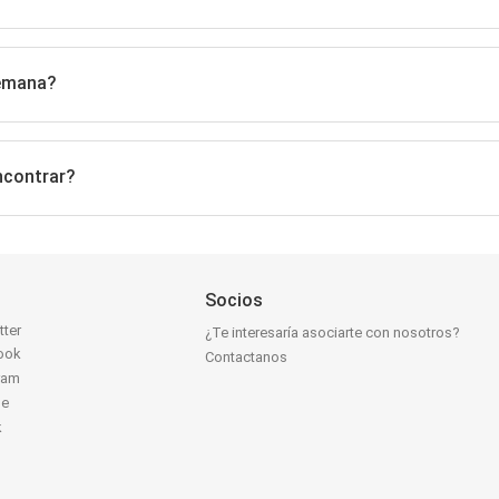
semana?
ncontrar?
Socios
tter
¿Te interesaría asociarte con nosotros?
ook
Contactanos
ram
be
k