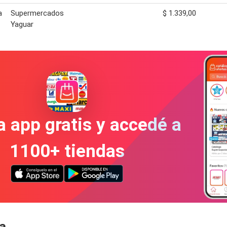
a
Supermercados
$ 1.339,00
Yaguar
a app gratis y accedé a
1100+ tiendas
a