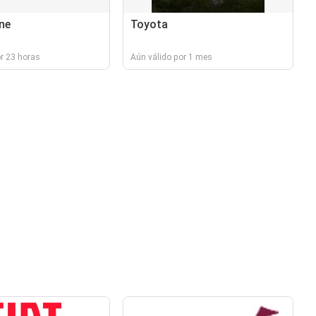
ne
Toyota
r 23 horas
Aún válido por 1 mes