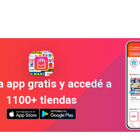
a app gratis y accedé a
1100+ tiendas