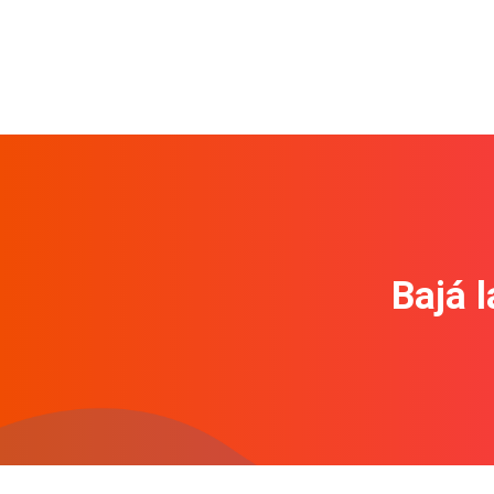
Bajá l