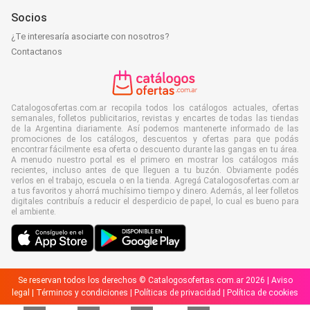
Socios
¿Te interesaría asociarte con nosotros?
Contactanos
Catalogosofertas.com.ar recopila todos los catálogos actuales, ofertas
semanales, folletos publicitarios, revistas y encartes de todas las tiendas
de la Argentina diariamente. Así podemos mantenerte informado de las
promociones de los catálogos, descuentos y ofertas para que podás
encontrar fácilmente esa oferta o descuento durante las gangas en tu área.
A menudo nuestro portal es el primero en mostrar los catálogos más
recientes, incluso antes de que lleguen a tu buzón. Obviamente podés
verlos en el trabajo, escuela o en la tienda. Agregá Catalogosofertas.com.ar
a tus favoritos y ahorrá muchísimo tiempo y dinero. Además, al leer folletos
digitales contribuís a reducir el desperdicio de papel, lo cual es bueno para
el ambiente.
Se reservan todos los derechos © Catalogosofertas.com.ar 2026 |
Aviso
legal
|
Términos y condiciones
|
Políticas de privacidad
|
Política de cookies