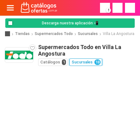
!
Descarga nuestra aplicación 📲
Tiendas
Supermercados Todo
Sucursales
Villa La Angostura
Supermercados Todo en Villa La
Angostura
Catálogos
1
Sucursales
18