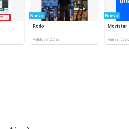
Nuevo
Nuevo
Rodo
Movistar
Válido por 2 días
Aún válido po