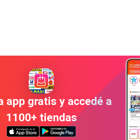
a app gratis y accedé a
1100+ tiendas