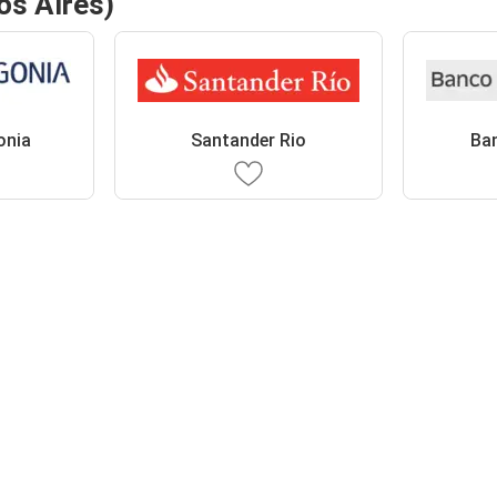
os Aires)
onia
Santander Rio
Ban