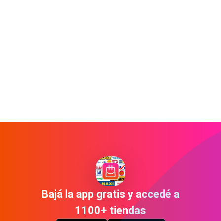
Bajá la app gratis y accedé a
1100+ tiendas