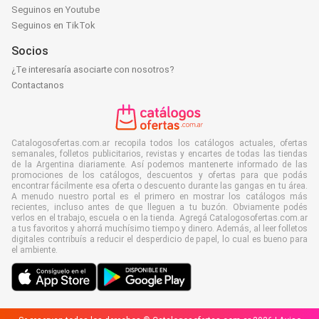
Seguinos en Youtube
Seguinos en TikTok
Socios
¿Te interesaría asociarte con nosotros?
Contactanos
Catalogosofertas.com.ar recopila todos los catálogos actuales, ofertas
semanales, folletos publicitarios, revistas y encartes de todas las tiendas
de la Argentina diariamente. Así podemos mantenerte informado de las
promociones de los catálogos, descuentos y ofertas para que podás
encontrar fácilmente esa oferta o descuento durante las gangas en tu área.
A menudo nuestro portal es el primero en mostrar los catálogos más
recientes, incluso antes de que lleguen a tu buzón. Obviamente podés
verlos en el trabajo, escuela o en la tienda. Agregá Catalogosofertas.com.ar
a tus favoritos y ahorrá muchísimo tiempo y dinero. Además, al leer folletos
digitales contribuís a reducir el desperdicio de papel, lo cual es bueno para
el ambiente.