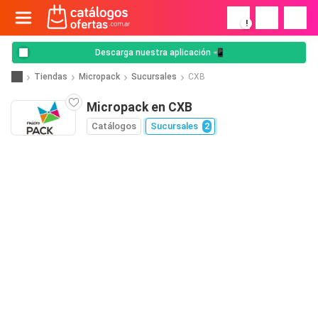
!
Descarga nuestra aplicación 📲
Tiendas
Micropack
Sucursales
CXB
Micropack en CXB
Catálogos
Sucursales
2