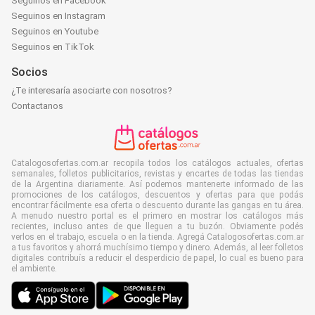
Seguinos en Facebook
Seguinos en Instagram
Seguinos en Youtube
Seguinos en TikTok
Socios
¿Te interesaría asociarte con nosotros?
Contactanos
Catalogosofertas.com.ar recopila todos los catálogos actuales, ofertas
semanales, folletos publicitarios, revistas y encartes de todas las tiendas
de la Argentina diariamente. Así podemos mantenerte informado de las
promociones de los catálogos, descuentos y ofertas para que podás
encontrar fácilmente esa oferta o descuento durante las gangas en tu área.
A menudo nuestro portal es el primero en mostrar los catálogos más
recientes, incluso antes de que lleguen a tu buzón. Obviamente podés
verlos en el trabajo, escuela o en la tienda. Agregá Catalogosofertas.com.ar
a tus favoritos y ahorrá muchísimo tiempo y dinero. Además, al leer folletos
digitales contribuís a reducir el desperdicio de papel, lo cual es bueno para
el ambiente.