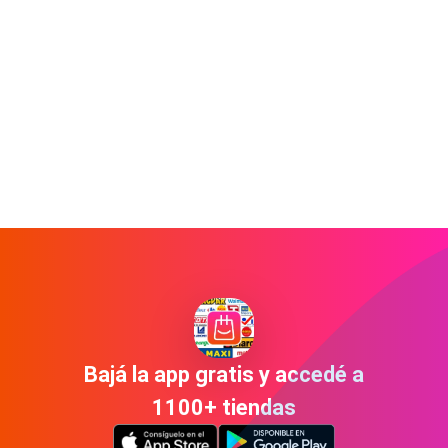
Bajá la app gratis y accedé a
1100+ tiendas