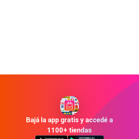
Bajá la app gratis y accedé a
1100+ tiendas