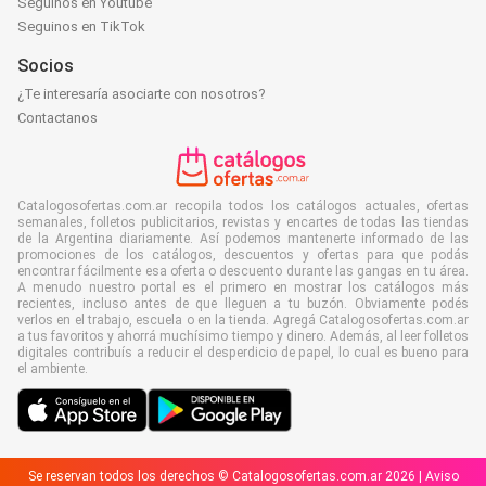
Seguinos en Youtube
Seguinos en TikTok
Socios
¿Te interesaría asociarte con nosotros?
Contactanos
Catalogosofertas.com.ar recopila todos los catálogos actuales, ofertas
semanales, folletos publicitarios, revistas y encartes de todas las tiendas
de la Argentina diariamente. Así podemos mantenerte informado de las
promociones de los catálogos, descuentos y ofertas para que podás
encontrar fácilmente esa oferta o descuento durante las gangas en tu área.
A menudo nuestro portal es el primero en mostrar los catálogos más
recientes, incluso antes de que lleguen a tu buzón. Obviamente podés
verlos en el trabajo, escuela o en la tienda. Agregá Catalogosofertas.com.ar
a tus favoritos y ahorrá muchísimo tiempo y dinero. Además, al leer folletos
digitales contribuís a reducir el desperdicio de papel, lo cual es bueno para
el ambiente.
Se reservan todos los derechos © Catalogosofertas.com.ar 2026 |
Aviso