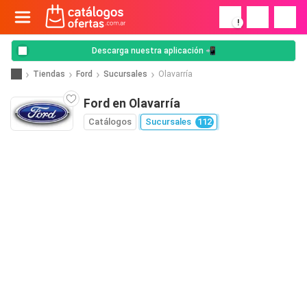
!
Descarga nuestra aplicación 📲
Tiendas
Ford
Sucursales
Olavarría
Ford en Olavarría
Catálogos
Sucursales
112