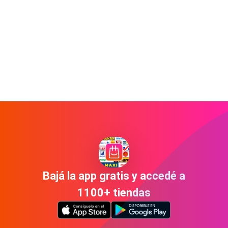
Bajá la app gratis y accedé a
1100+ tiendas