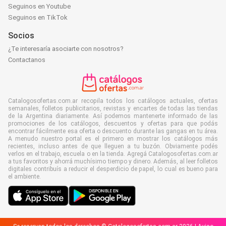
Seguinos en Youtube
Seguinos en TikTok
Socios
¿Te interesaría asociarte con nosotros?
Contactanos
Catalogosofertas.com.ar recopila todos los catálogos actuales, ofertas
semanales, folletos publicitarios, revistas y encartes de todas las tiendas
de la Argentina diariamente. Así podemos mantenerte informado de las
promociones de los catálogos, descuentos y ofertas para que podás
encontrar fácilmente esa oferta o descuento durante las gangas en tu área.
A menudo nuestro portal es el primero en mostrar los catálogos más
recientes, incluso antes de que lleguen a tu buzón. Obviamente podés
verlos en el trabajo, escuela o en la tienda. Agregá Catalogosofertas.com.ar
a tus favoritos y ahorrá muchísimo tiempo y dinero. Además, al leer folletos
digitales contribuís a reducir el desperdicio de papel, lo cual es bueno para
el ambiente.