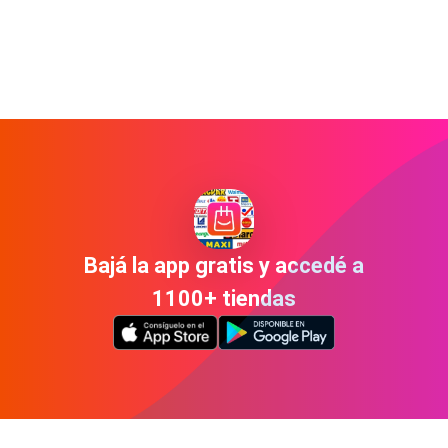
Bajá la app gratis y accedé a
1100+ tiendas