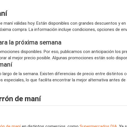
aní
 maní válidas hoy. Están disponibles con grandes descuentos y en
próxima compra. La información incluye condiciones, opciones de en
ara la próxima semana
ociones disponibles. Por eso, publicamos con anticipación los pr
ar al mejor precio posible. Algunas promociones están solo disponi
maní
 largo de la semana. Existen diferencias de precio entre distintos 
especiales, lo que facilita encontrar la mejor alternativa antes de
rrón de maní
rón de maní
en distintos comercios, como
Supermercados DIA
. Ya