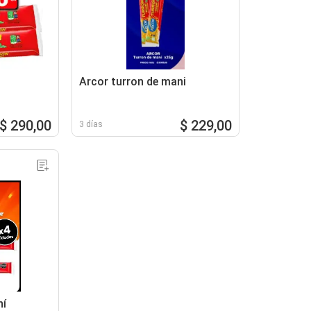
Arcor turron de mani
$ 290,00
$ 229,00
3 días
ní