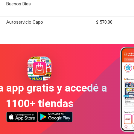
Buenos Días
Autoservicio Capo
$ 570,00
a app gratis y accedé a
1100+ tiendas