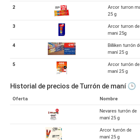
2
Arcor turron m
25 g
3
Arcor turron de
mani 25g
4
Billiken turrón d
maní 25 g
5
Arcor turrón de
maní 25 g
Historial de precios de Turrón de maní 🕒
Oferta
Nombre
Nevares turrón de
maní 25 g
Arcor turrón de
maní 25 g