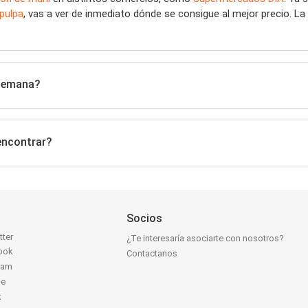
 pulpa
, vas a ver de inmediato dónde se consigue al mejor precio. 
 semana?
encontrar?
Socios
tter
¿Te interesaría asociarte con nosotros?
ook
Contactanos
ram
be
k