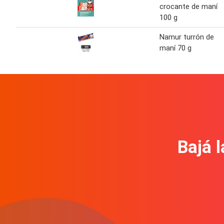
crocante de maní
100 g
Namur turrón de
maní 70 g
Bajá l