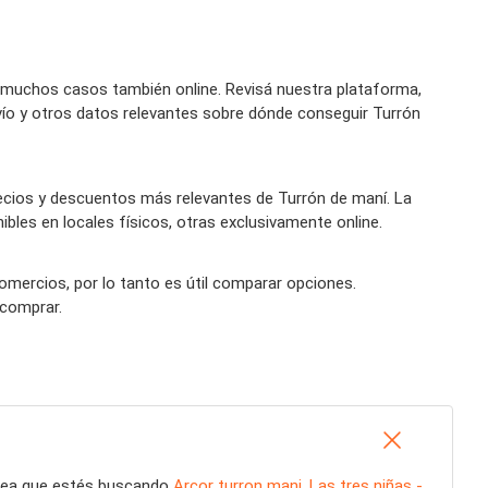
 muchos casos también online. Revisá nuestra plataforma,
vío y otros datos relevantes sobre dónde conseguir Turrón
ecios y descuentos más relevantes de Turrón de maní. La
bles en locales físicos, otras exclusivamente online.
comercios, por lo tanto es útil comparar opciones.
 comprar.
 sea que estés buscando
Arcor turron mani
,
Las tres niñas -