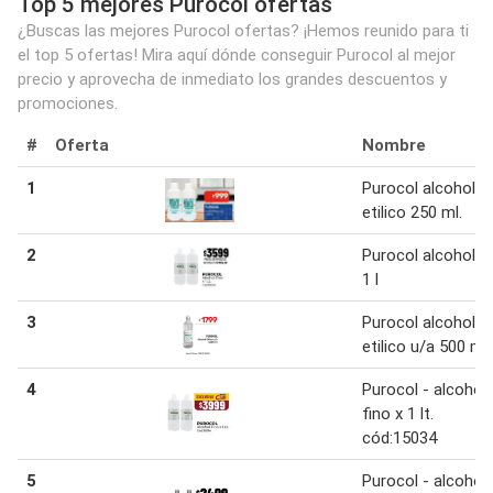
Top 5 mejores Purocol ofertas
¿Buscas las mejores Purocol ofertas? ¡Hemos reunido para ti
el top 5 ofertas! Mira aquí dónde conseguir Purocol al mejor
precio y aprovecha de inmediato los grandes descuentos y
promociones.
#
Oferta
Nombre
1
Purocol alcohol
etilico 250 ml.
2
Purocol alcohol f
1 l
3
Purocol alcohol
etilico u/a 500 ml
4
Purocol - alcohol
fino x 1 lt.
cód:15034
5
Purocol - alcohol