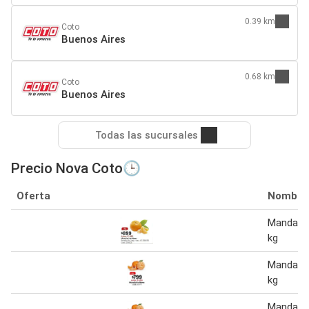
0.39 km
Coto
Buenos Aires
0.68 km
Coto
Buenos Aires
Todas las sucursales
Precio Nova Coto🕒
Oferta
Nombre
Mandarin
kg
Mandarin
kg
Mandarin