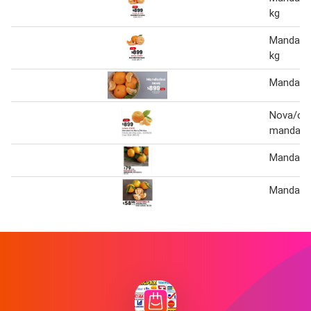
kg
Mandarin
kg
Mandarin
Nova/oki
mandari
Mandari
Mandari