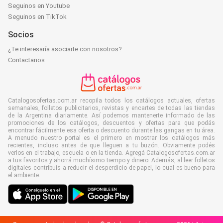
Seguinos en Youtube
Seguinos en TikTok
Socios
¿Te interesaría asociarte con nosotros?
Contactanos
Catalogosofertas.com.ar recopila todos los catálogos actuales, ofertas
semanales, folletos publicitarios, revistas y encartes de todas las tiendas
de la Argentina diariamente. Así podemos mantenerte informado de las
promociones de los catálogos, descuentos y ofertas para que podás
encontrar fácilmente esa oferta o descuento durante las gangas en tu área.
A menudo nuestro portal es el primero en mostrar los catálogos más
recientes, incluso antes de que lleguen a tu buzón. Obviamente podés
verlos en el trabajo, escuela o en la tienda. Agregá Catalogosofertas.com.ar
a tus favoritos y ahorrá muchísimo tiempo y dinero. Además, al leer folletos
digitales contribuís a reducir el desperdicio de papel, lo cual es bueno para
el ambiente.