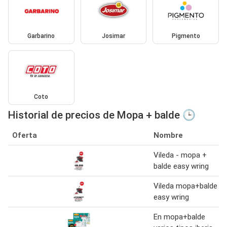
Garbarino
Josimar
Pigmento
Coto
Historial de precios de Mopa + balde 🕒
Oferta
Nombre
Vileda - mopa +
balde easy wring
Vileda mopa+balde
easy wring
En mopa+balde