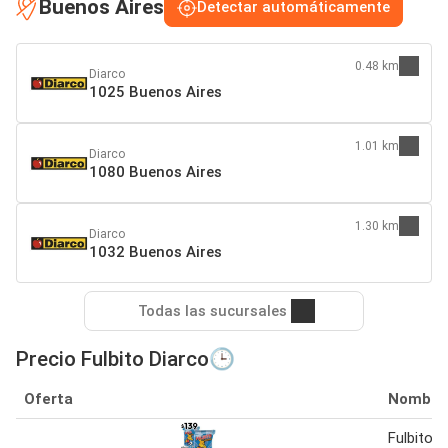
Buenos Aires
Detectar automáticamente
0.48 km
Diarco
1025 Buenos Aires
1.01 km
Diarco
1080 Buenos Aires
1.30 km
Diarco
1032 Buenos Aires
Todas las sucursales
Precio Fulbito Diarco🕒
Oferta
Nombre
Fulbito a