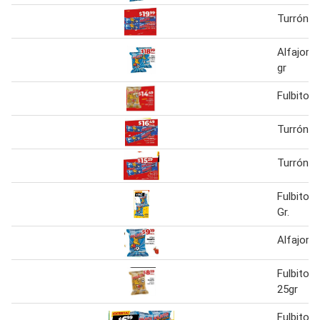
Turrón Fu
Alfajor f
gr
Fulbito A
Turrón Fu
Turrón Fu
Fulbito A
Gr.
Alfajor F
Fulbito A
25gr
Fulbito A