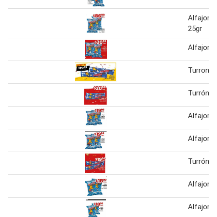
Alfajor 
25gr
Alfajor f
Turron Fu
Turrón Fu
Alfajor f
Alfajor F
Turrón Fu
Alfajor f
Alfajor f