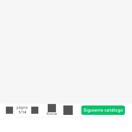
página
Siguiente catálogo
1
/14
Buscar