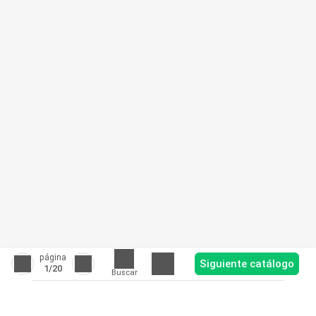
página
Siguiente catálogo
1
/20
Buscar