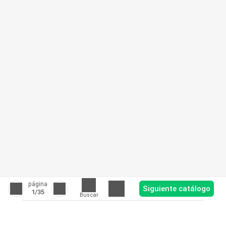
página
Siguiente catálogo
1
/35
Buscar