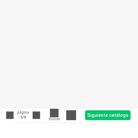
página
Siguiente catálogo
1
/9
Buscar