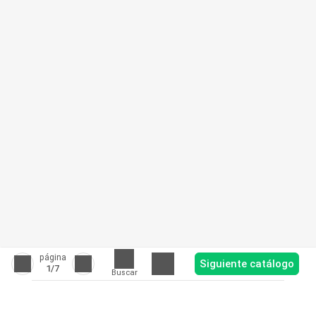
página
Siguiente catálogo
1
/7
Buscar