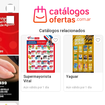
Catálogos relacionados
Supermayorista
Yaguar
Vital
Aún válido por 1 día
Aún válido por 1 día