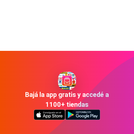
Bajá la app gratis y accedé a
1100+ tiendas