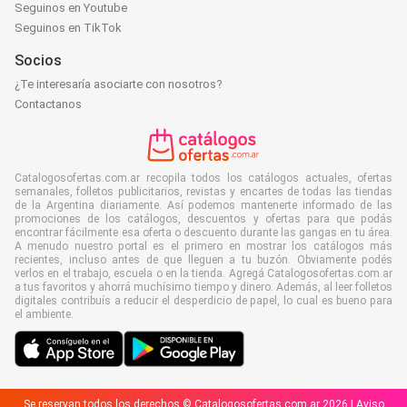
Seguinos en Youtube
Seguinos en TikTok
Socios
¿Te interesaría asociarte con nosotros?
Contactanos
Catalogosofertas.com.ar recopila todos los catálogos actuales, ofertas
semanales, folletos publicitarios, revistas y encartes de todas las tiendas
de la Argentina diariamente. Así podemos mantenerte informado de las
promociones de los catálogos, descuentos y ofertas para que podás
encontrar fácilmente esa oferta o descuento durante las gangas en tu área.
A menudo nuestro portal es el primero en mostrar los catálogos más
recientes, incluso antes de que lleguen a tu buzón. Obviamente podés
verlos en el trabajo, escuela o en la tienda. Agregá Catalogosofertas.com.ar
a tus favoritos y ahorrá muchísimo tiempo y dinero. Además, al leer folletos
digitales contribuís a reducir el desperdicio de papel, lo cual es bueno para
el ambiente.
Se reservan todos los derechos © Catalogosofertas.com.ar 2026 |
Aviso