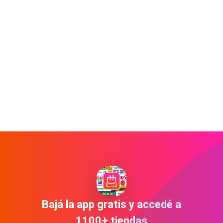
Bajá la app gratis y accedé a
1100+ tiendas