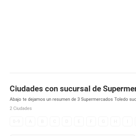
Ciudades con sucursal de Superme
Abajo te dejamos un resumen de 3 Supermercados Toledo sucu
2 Ciudades
0-9
A
B
C
D
E
F
G
H
I