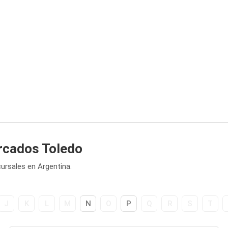
rcados Toledo
rsales en Argentina.
J
K
L
M
N
O
P
Q
R
S
T