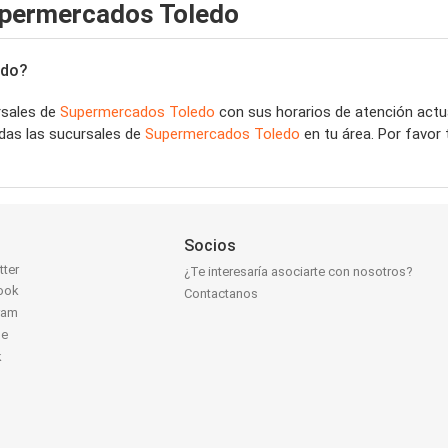
upermercados Toledo
edo?
rsales de
Supermercados Toledo
con sus horarios de atención actua
das las sucursales de
Supermercados Toledo
en tu área. Por favor 
Socios
tter
¿Te interesaría asociarte con nosotros?
ook
Contactanos
ram
be
k