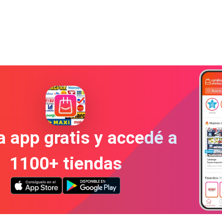
a app gratis y accedé a
1100+ tiendas