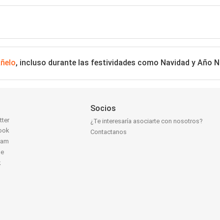
ñelo
, incluso durante las festividades como Navidad y Año 
Socios
tter
¿Te interesaría asociarte con nosotros?
ook
Contactanos
ram
be
k