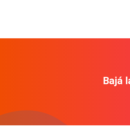
Bajá l