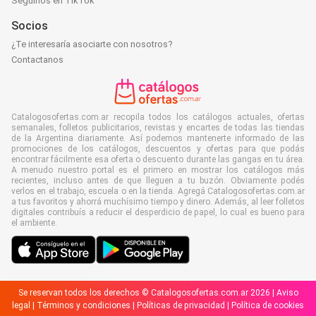
Seguinos en TikTok
Socios
¿Te interesaría asociarte con nosotros?
Contactanos
Catalogosofertas.com.ar recopila todos los catálogos actuales, ofertas
semanales, folletos publicitarios, revistas y encartes de todas las tiendas
de la Argentina diariamente. Así podemos mantenerte informado de las
promociones de los catálogos, descuentos y ofertas para que podás
encontrar fácilmente esa oferta o descuento durante las gangas en tu área.
A menudo nuestro portal es el primero en mostrar los catálogos más
recientes, incluso antes de que lleguen a tu buzón. Obviamente podés
verlos en el trabajo, escuela o en la tienda. Agregá Catalogosofertas.com.ar
a tus favoritos y ahorrá muchísimo tiempo y dinero. Además, al leer folletos
digitales contribuís a reducir el desperdicio de papel, lo cual es bueno para
el ambiente.
Se reservan todos los derechos © Catalogosofertas.com.ar 2026 |
Aviso
legal
|
Términos y condiciones
|
Políticas de privacidad
|
Política de cookies