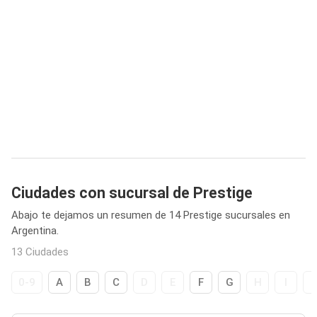
Ciudades con sucursal de Prestige
Abajo te dejamos un resumen de 14 Prestige sucursales en
Argentina.
13 Ciudades
0-9
A
B
C
D
E
F
G
H
I