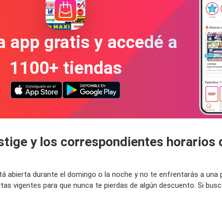
a app gratis y accedé a
1100+ tiendas
stige y los correspondientes horarios 
está abierta durante el domingo o la noche y no te enfrentarás a un
rtas vigentes para que nunca te pierdas de algún descuento. Si bus