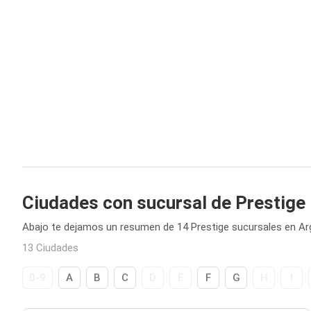
Ciudades con sucursal de Prestige
Abajo te dejamos un resumen de 14 Prestige sucursales en Ar
13 Ciudades
0-9
A
B
C
D
E
F
G
H
I