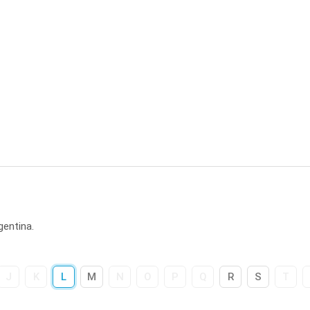
gentina.
J
K
L
M
N
O
P
Q
R
S
T