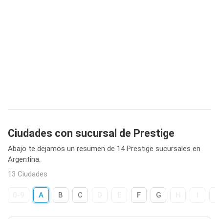
Ciudades con sucursal de Prestige
Abajo te dejamos un resumen de 14 Prestige sucursales en
Argentina.
13 Ciudades
0-9
A
B
C
D
E
F
G
H
I