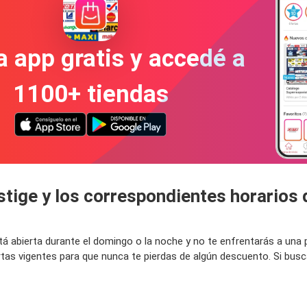
a app gratis y accedé a
1100+ tiendas
stige y los correspondientes horarios 
está abierta durante el domingo o la noche y no te enfrentarás a un
rtas vigentes para que nunca te pierdas de algún descuento. Si bus