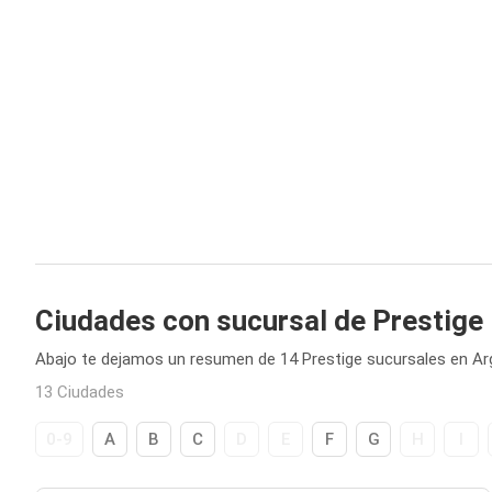
Ciudades con sucursal de Prestige
Abajo te dejamos un resumen de 14 Prestige sucursales en Ar
13 Ciudades
0-9
A
B
C
D
E
F
G
H
I