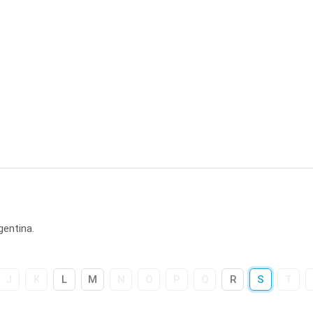
gentina.
J
K
L
M
N
O
P
Q
R
S
T