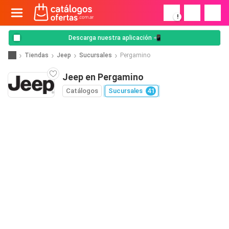
!
Descarga nuestra aplicación 📲
Tiendas
Jeep
Sucursales
Pergamino
Jeep en Pergamino
Catálogos
Sucursales
41