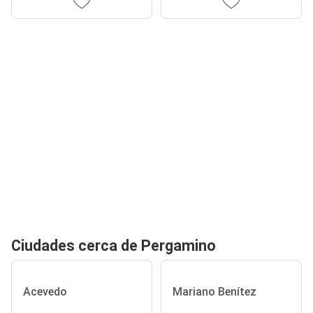
Ciudades cerca de Pergamino
Acevedo
Mariano Benítez