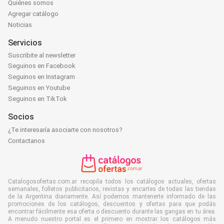
Quiénes somos
Agregar catálogo
Noticias
Servicios
Suscribite al newsletter
Seguinos en Facebook
Seguinos en Instagram
Seguinos en Youtube
Seguinos en TikTok
Socios
¿Te interesaría asociarte con nosotros?
Contactanos
Catalogosofertas.com.ar recopila todos los catálogos actuales, ofertas
semanales, folletos publicitarios, revistas y encartes de todas las tiendas
de la Argentina diariamente. Así podemos mantenerte informado de las
promociones de los catálogos, descuentos y ofertas para que podás
encontrar fácilmente esa oferta o descuento durante las gangas en tu área.
A menudo nuestro portal es el primero en mostrar los catálogos más