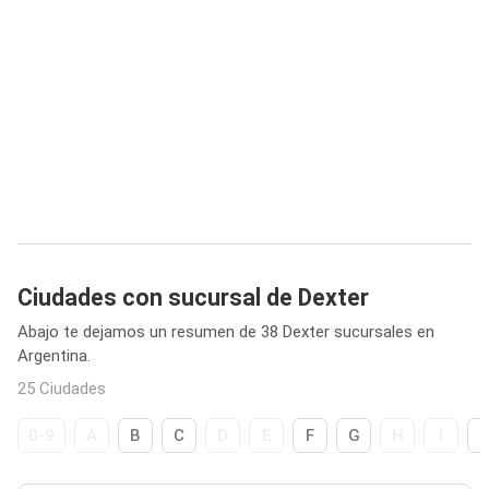
Ciudades con sucursal de Dexter
Abajo te dejamos un resumen de 38 Dexter sucursales en
Argentina.
25 Ciudades
0-9
A
B
C
D
E
F
G
H
I