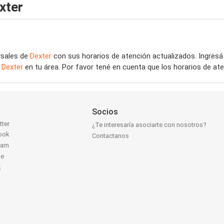
xter
rsales de
Dexter
con sus horarios de atención actualizados. Ingres
e
Dexter
en tu área. Por favor tené en cuenta que los horarios de at
Socios
tter
¿Te interesaría asociarte con nosotros?
ook
Contactanos
ram
be
k