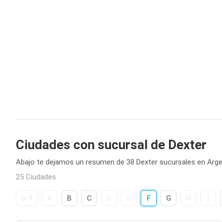
Ciudades con sucursal de Dexter
Abajo te dejamos un resumen de 38 Dexter sucursales en Arge
25 Ciudades
0-9
A
B
C
D
E
F
G
H
I