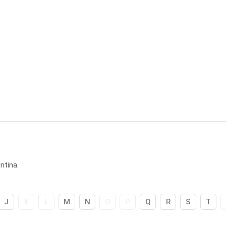
ntina.
J
K
L
M
N
O
P
Q
R
S
T