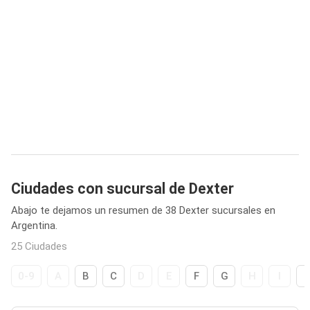
Ciudades con sucursal de Dexter
Abajo te dejamos un resumen de 38 Dexter sucursales en
Argentina.
25 Ciudades
0-9
A
B
C
D
E
F
G
H
I