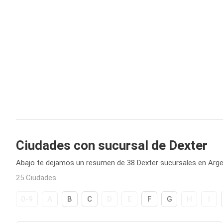
Ciudades con sucursal de Dexter
Abajo te dejamos un resumen de 38 Dexter sucursales en Arge
25 Ciudades
0-9
A
B
C
D
E
F
G
H
I