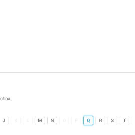
ntina.
J
K
L
M
N
O
P
Q
R
S
T