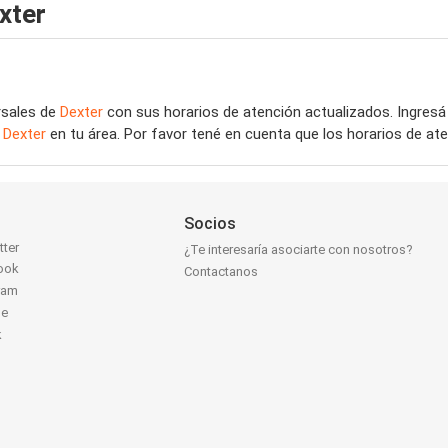
xter
rsales de
Dexter
con sus horarios de atención actualizados. Ingres
e
Dexter
en tu área. Por favor tené en cuenta que los horarios de at
Socios
tter
¿Te interesaría asociarte con nosotros?
ook
Contactanos
ram
be
k