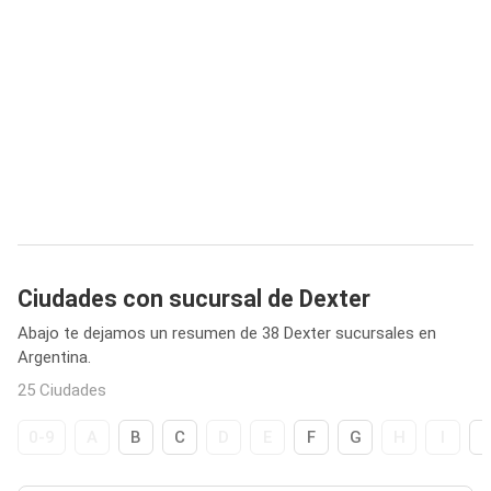
Ciudades con sucursal de Dexter
Abajo te dejamos un resumen de 38 Dexter sucursales en
Argentina.
25 Ciudades
0-9
A
B
C
D
E
F
G
H
I