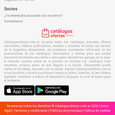
Socios
¿Te interesaría asociarte con nosotros?
Contactanos
Catalogosofertas.com.ar recopila todos los catálogos actuales, ofertas
semanales, folletos publicitarios, revistas y encartes de todas las tiendas
de la Argentina diariamente. Así podemos mantenerte informado de las
promociones de los catálogos, descuentos y ofertas para que podás
encontrar fácilmente esa oferta o descuento durante las gangas en tu área.
A menudo nuestro portal es el primero en mostrar los catálogos más
recientes, incluso antes de que lleguen a tu buzón. Obviamente podés
verlos en el trabajo, escuela o en la tienda. Agregá Catalogosofertas.com.ar
a tus favoritos y ahorrá muchísimo tiempo y dinero. Además, al leer folletos
digitales contribuís a reducir el desperdicio de papel, lo cual es bueno para
el ambiente.
Se reservan todos los derechos © Catalogosofertas.com.ar 2026 |
Aviso
legal
|
Términos y condiciones
|
Políticas de privacidad
|
Política de cookies