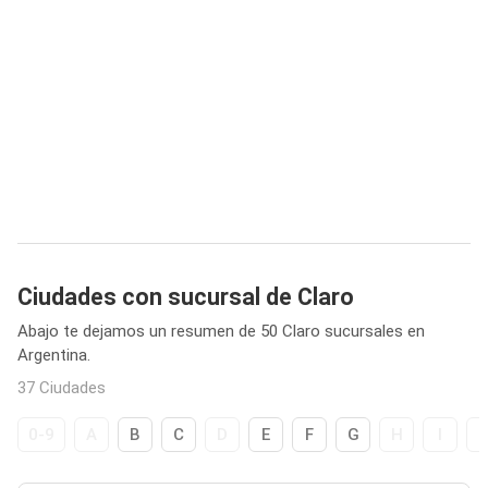
Ciudades con sucursal de Claro
Abajo te dejamos un resumen de 50 Claro sucursales en
Argentina.
37 Ciudades
0-9
A
B
C
D
E
F
G
H
I