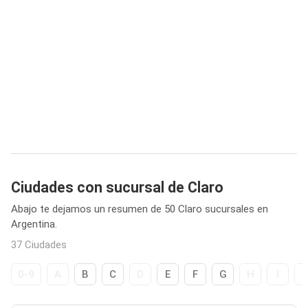
Ciudades con sucursal de Claro
Abajo te dejamos un resumen de 50 Claro sucursales en
Argentina.
37 Ciudades
0-9
A
B
C
D
E
F
G
H
I