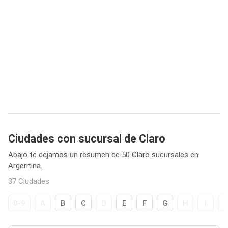
Ciudades con sucursal de Claro
Abajo te dejamos un resumen de 50 Claro sucursales en
Argentina.
37 Ciudades
0-9
A
B
C
D
E
F
G
H
I