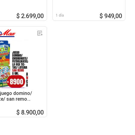
$ 2.699,00
$ 949,00
1 día
juego domino/
e/ san remo
c/ la oca tic- tac/
$ 8.900,00