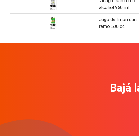
Vinagre san remo
alcohol 960 ml
Jugo de limon san
remo 500 cc
Bajá l