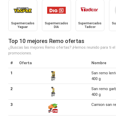
Supermercados
Supermercados
Supermercados
Su
Yaguar
DIA
Tadicor
Top 10 mejores Remo ofertas
¿Buscas las mejores Remo ofertas? ¡Hemos reunido para ti el 
promociones.
#
Oferta
Nombre
1
San remo lent
400 g
2
San remo gar
400 g
3
Camion san r