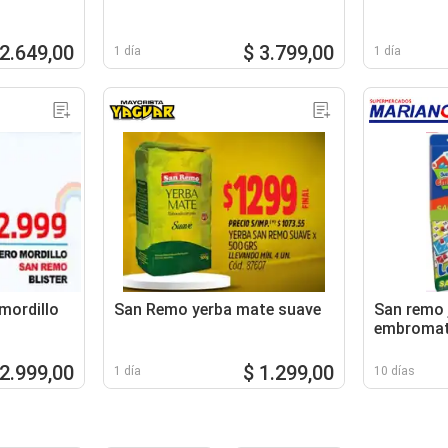
 2.649,00
$ 3.799,00
1 día
1 día
mordillo
San Remo yerba mate suave
San remo 
embromat
futbolmati
loteria
 2.999,00
$ 1.299,00
1 día
10 días