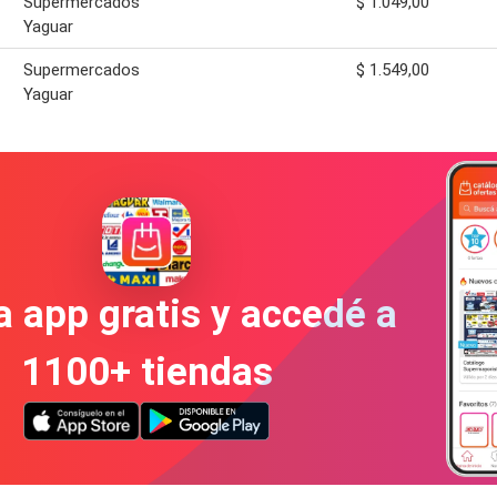
Supermercados
$ 1.049,00
Yaguar
Supermercados
$ 1.549,00
Yaguar
a app gratis y accedé a
1100+ tiendas