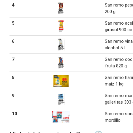
4
San remo pep
200 g
5
San remo acei
girasol 900 cc
6
San remo vina
alcohol 5 L
7
San remo coc
fruta 820 g
8
San remo hari
maiz 1 kg
9
San remo mar
galletitas 303 
10
San remo son
mordillo