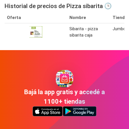
Historial de precios de Pizza sibarita 🕒
Oferta
Nombre
Tienda
Sibarita - pizza
Jumbo
sibarita caja
Bajá la app gratis y accedé a
1100+ tiendas